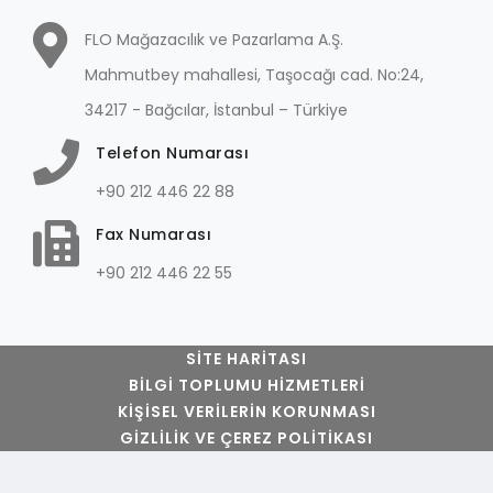
FLO Mağazacılık ve Pazarlama A.Ş.
Mahmutbey mahallesi, Taşocağı cad. No:24,
34217 - Bağcılar, İstanbul – Türkiye
Telefon Numarası
+90 212 446 22 88
Fax Numarası
+90 212 446 22 55
SITE HARITASI
BILGI TOPLUMU HIZMETLERI
KIŞISEL VERILERIN KORUNMASI
GIZLILIK VE ÇEREZ POLITIKASI