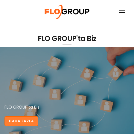
ANASAYFA
FLO GROUP'ta Biz
KURUMSAL
YATIRIMCI İLIŞKILERI
SÜRDÜRÜLEBILIRLIK
FAALIYET ALANLARI
İNSAN KAYNAKLARI
BASIN ODASI
FLO GROUP'ta Biz
İLETIŞIM
DAHA FAZLA