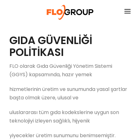
ANASAYFA
GIDA GÜVENLİĞİ
KURUMSAL
POLİTİKASI
YATIRIMCI İLIŞKILERI
FLO olarak Gıda Güvenliği Yönetim Sistemi
SÜRDÜRÜLEBILIRLIK
(GGYS) kapsamında, hazır yemek
FAALIYET ALANLARI
hizmetlerinin üretim ve sunumunda yasal şartlar
İNSAN KAYNAKLARI
başta olmak üzere, ulusal ve
BASIN ODASI
uluslararası tüm gıda kodekslerine uygun son
teknolojiyi izleyen sağlıklı, hijyenik
İLETIŞIM
yiyecekler üretim sunumunu benimsemiştir.