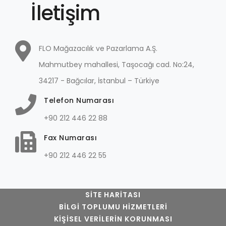
İletişim
FLO Mağazacılık ve Pazarlama A.Ş.
Mahmutbey mahallesi, Taşocağı cad. No:24,
34217 - Bağcılar, İstanbul – Türkiye
Telefon Numarası
+90 212 446 22 88
Fax Numarası
+90 212 446 22 55
SITE HARITASI
BILGI TOPLUMU HIZMETLERI
KIŞISEL VERILERIN KORUNMASI