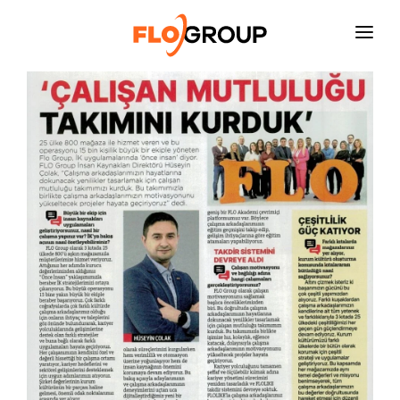
ANASAYFA
KURUMSAL
YATIRIMCI İLIŞKILERI
SÜRDÜRÜLEBILIRLIK
FAALIYET ALANLARI
İNSAN KAYNAKLARI
BASIN ODASI
İLETIŞIM