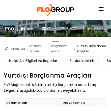
ANASAYFA
KURUMSAL
YATIRIMCI İLIŞKILERI
Yatırımcı
Borçlanma
Yurt Dışı Borçlanma
Anasayfa
İlişkileri
Araçları
Araçları
SÜRDÜRÜLEBILIRLIK
Halka Arz Bilgileri ve Raporlar
Sürdürülebilirlik
Bo
FAALIYET ALANLARI
Yurtdışı Borçlanma Araçları
İNSAN KAYNAKLARI
FLO Mağazacılık A.Ş.’nin Yurtdışı Borçlanma Aracı İhraç
BASIN ODASI
Belgesini aşağıdaki tablolardan inceleyebilirsiniz.
İLETIŞIM
Döküman Adı
Dosya formatı