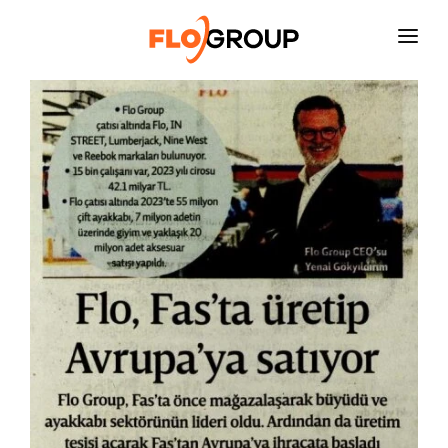
ANASAYFA
KURUMSAL
YATIRIMCI İLIŞKILERI
SÜRDÜRÜLEBILIRLIK
FAALIYET ALANLARI
İNSAN KAYNAKLARI
BASIN ODASI
İLETIŞIM