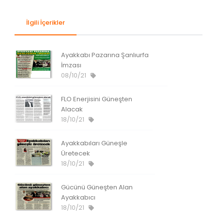
İlgili İçerikler
Ayakkabı Pazarına Şanlıurfa
İmzası
08/10/21
FLO Enerjisini Güneşten
Alacak
18/10/21
Ayakkabıları Güneşle
Üretecek
18/10/21
Gücünü Güneşten Alan
Ayakkabıcı
18/10/21